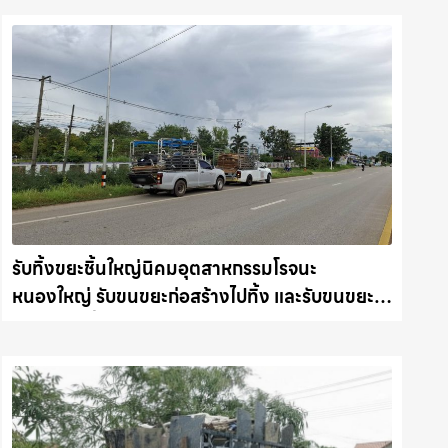
รับทิ้งขยะชิ้นใหญ่นิคมอุตสาหกรรมโรจนะ
หนองใหญ่ รับขนขยะก่อสร้างไปทิ้ง และรับขนขยะ
โรงงานไปทิ้ง แบบมืออาชีพ รถแม็คโครชลบุรี.com