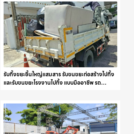
รับทิ้งขยะชิ้นใหญ่แสมสาร รับขนขยะก่อสร้างไปทิ้ง
และรับขนขยะโรงงานไปทิ้ง แบบมืออาชีพ รถ
แม็คโครชลบุรี.com