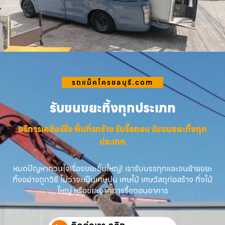
รถแม็คโครชลบุรี.com
รับขนขยะทิ้งทุกประเภท
บริการเคลียร์ริ่ง พื้นที่รกร้าง รับรื้อถอน รับขนขยะทิ้งทุก
ประเภท
หมดปัญหากวนใจเรื่องขยะชิ้นใหญ่! เรารับบรรทุกและขนย้ายขยะ
ทิ้งอย่างถูกวิธี ไม่ว่าจะเป็นเศษปูน เศษไม้ เศษวัสดุก่อสร้าง กิ่งไม้
ใหญ่ หรือขยะจากการรื้อถอนอาคาร