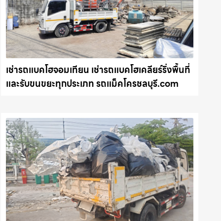
เช่ารถแบคโฮจอมเทียน เช่ารถแบคโฮเคลียร์ริ่งพื้นที่
และรับขนขยะทุกประเภท รถแม็คโครชลบุรี.com