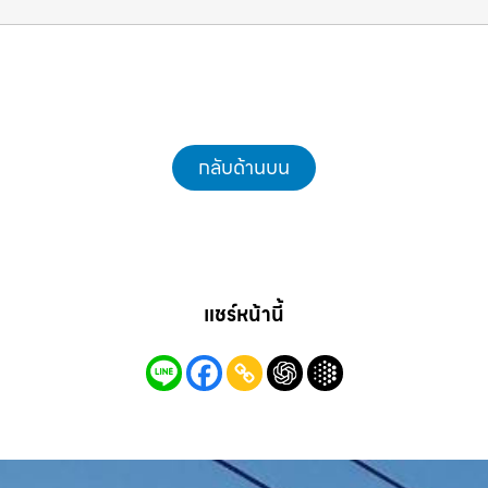
แม็คโครชลบุรี.com
กลับด้านบน
แชร์หน้านี้