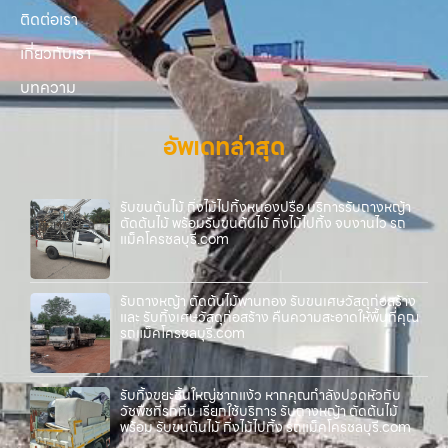
ติดต่อเรา
เกี่ยวกับเรา
บทความ
อัพเดทล่าสุด
รับขนต้นไม้ กิ่งไม้ไปทิ้งหนองปรือ บริการรับถางหญ้า
ตัดต้นไม้ พร้อมรับขนต้นไม้ กิ่งไม้ไปทิ้ง จบงานไว รถ
แม็คโครชลบุรี.com
รับถางหญ้า ตัดต้นไม้พานทอง รับขนเศษวัสดุก่อสร้าง
และ รับทิ้งเศษวัสดุก่อสร้าง คืนความสะอาดให้พื้นที่คุณ
รถแม็คโครชลบุรี.com
รับทิ้งขยะชิ้นใหญ่ชากแง้ว หากคุณกำลังปวดหัวกับ
วัชพืชที่รกทึบ เรียกใช้บริการ รับถางหญ้า ตัดต้นไม้
พร้อม รับขนต้นไม้ กิ่งไม้ไปทิ้ง รถแม็คโครชลบุรี.com