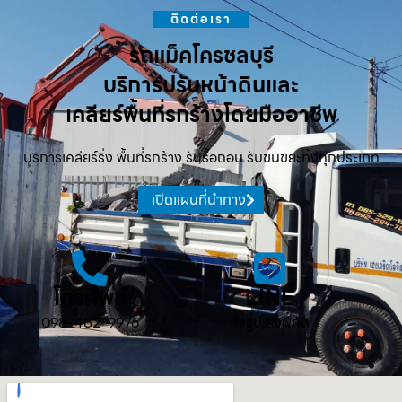
ติดต่อเรา
รถแม็คโครชลบุรี
บริการปรับหน้าดินและ
เคลียร์พื้นที่รกร้างโดยมืออาชีพ
บริการเคลียร์ริ่ง พื้นที่รกร้าง รับรื้อถอน รับขนขยะทิ้งทุกประเภท
เปิดแผนที่นำทาง
โทรศัพท์
LINE
098-482-9976
ส่งรูป ส่งพิกัด