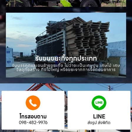
รับขนขยะทิ้งทุกประเภท
รับบรรทุกและขนย้ายขยะทิ้ง ไม่ว่าจะเป็นเศษปูน เศษไม้ เศษ
วัสดุก่อสร้าง กิ่งไม้ใหญ่ หรือขยะจากการรื้อถอนอาคาร
โทรสอบถาม
LINE
098-482-9976
ส่งรูป ส่งพิกัด