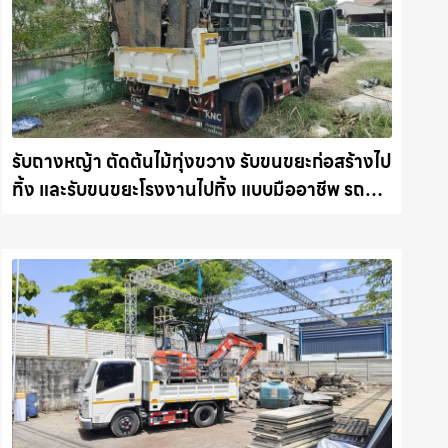
รับถางหญ้า ตัดต้นไม้ทุ่งขวาง รับขนขยะก่อสร้างไป
ทิ้ง และรับขนขยะโรงงานไปทิ้ง แบบมืออาชีพ รถ
แม็คโครชลบุรี.com