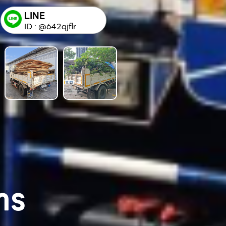
LINE
ID : @642qjflr
าร