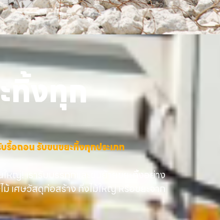
ทิ้งทุก
าง รับรื้อถอน รับขนขยะทิ้งทุกประเภท
นใหญ่! เรารับบรรทุกและขนย้ายขยะทิ้งอย่าง
ษไม้ เศษวัสดุก่อสร้าง กิ่งไม้ใหญ่ หรือขยะจาก