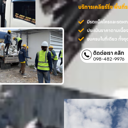
บริการเคลียร์ริ่ง พื้นท
มีรถแม็คโครและรถหกล้
ประเมินราคาตามเนื้อ
จบครบในที่เดียว ทั้งขุด
ติดต่อเรา คลิก
098-482-9976