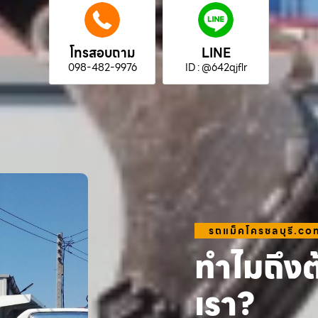
โทรสอบถาม
LINE
098-482-9976
ID : @642qjflr
รถแม็คโครชลบุรี.co
ทำไมถึงต
เรา?