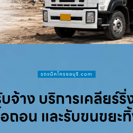
รถแม็คโครชลบุรี.com
จ้าง บริการเคลียร์ริ่ง
ื้อถอน และรับขนขยะทิ