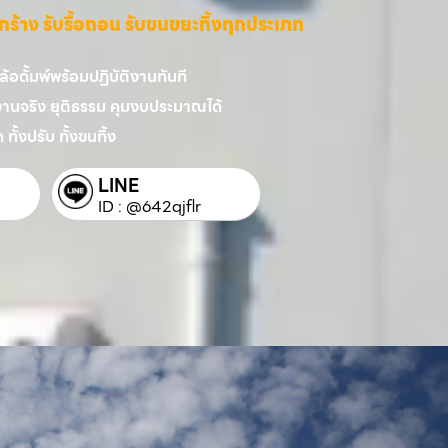
ี่รกร้าง รับรื้อถอน รับขนขยะทิ้งทุกประเภท
อดั้มพ์พร้อมปฏิบัติงานทันที
งานจริง ยุติธรรม คุมงบประมาณได้
 ทั้งปรับ ทั้งขนทิ้ง
LINE
ID : @642qjflr