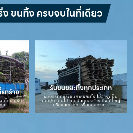
่ง ขนทิ้ง ครบจบในที่เดียว
รับขนขยะทิ้งทุกประเภท
ี่รกร้าง
รับบรรทุกและขนย้ายขยะทิ้ง ไม่ว่าจะเป็น
ถอนโคน ปรับ
เศษปูน เศษไม้ เศษวัสดุก่อสร้าง กิ่งไม้ใหญ่
สวย
หรือขยะจากการรื้อถอนอาคาร