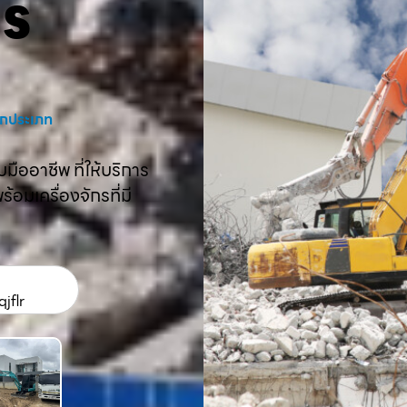
คร
งทุกประเภท
ืออาชีพ ที่ให้บริการ
อมเครื่องจักรที่มี
jflr