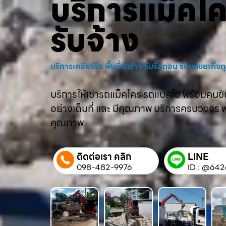
บริการแม็คโ
รับจ้าง
บริการเคลียร์ริ่ง พื้นที่รกร้าง รับรื้อถอน รับขนขยะทิ้
บริการให้เช่ารถแม็คโคร รถแบคโฮ พร้อมคนขับม
อย่างเต็มที่ และ มีคุณภาพ บริการครบวงจร พร้
คุณภาพ
ติดต่อเรา คลิก
LINE
098-482-9976
ID : @642q