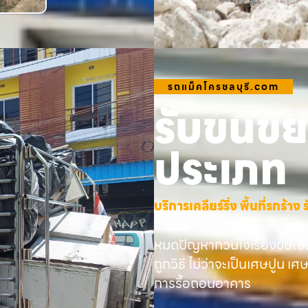
รถแม็คโครชลบุรี.com
รับขนขยะ
ประเภท
บริการเคลียร์ริ่ง พื้นที่รกร้
หมดปัญหากวนใจเรื่องขยะชิ้
ถูกวิธี ไม่ว่าจะเป็นเศษปูน เศ
การรื้อถอนอาคาร