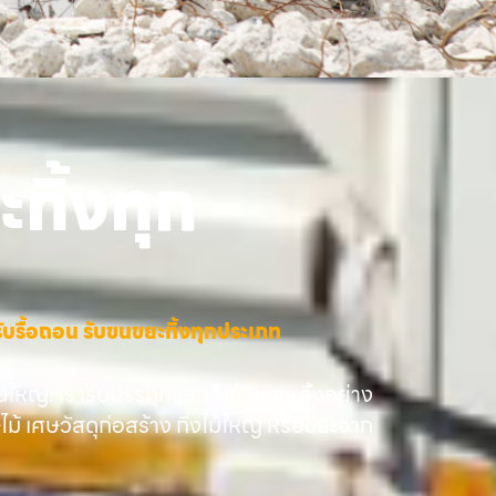
ทิ้งทุก
าง รับรื้อถอน รับขนขยะทิ้งทุกประเภท
นใหญ่! เรารับบรรทุกและขนย้ายขยะทิ้งอย่าง
ษไม้ เศษวัสดุก่อสร้าง กิ่งไม้ใหญ่ หรือขยะจาก