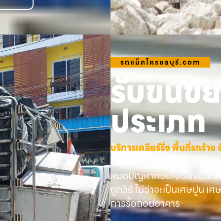
รถแม็คโครชลบุรี.com
รับขนขยะ
ประเภท
บริการเคลียร์ริ่ง พื้นที่รกร้
หมดปัญหากวนใจเรื่องขยะชิ้
ถูกวิธี ไม่ว่าจะเป็นเศษปูน เศ
การรื้อถอนอาคาร