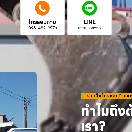
โทรสอบถาม
LINE
098-482-9976
ส่งรูป ส่งพิกัด
รถแม็คโครชลบุรี.co
ทำไมถึงต
เรา?