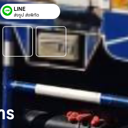
LINE
ส่งรูป ส่งพิกัด
าร