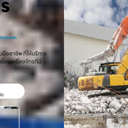
คร
งทุกประเภท
ืออาชีพ ที่ให้บริการ
อมเครื่องจักรที่มี
กัด