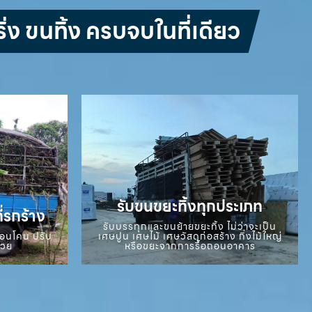
่ง ขนทิ้ง ครบจบในที่เดียว
รับขนขยะทิ้งทุกประเภท
ี่รกร้าง
รับบรรทุกและขนย้ายขยะทิ้ง ไม่ว่าจะเป็น
ถอนโคน ปรับ
เศษปูน เศษไม้ เศษวัสดุก่อสร้าง กิ่งไม้ใหญ่
สวย
หรือขยะจากการรื้อถอนอาคาร