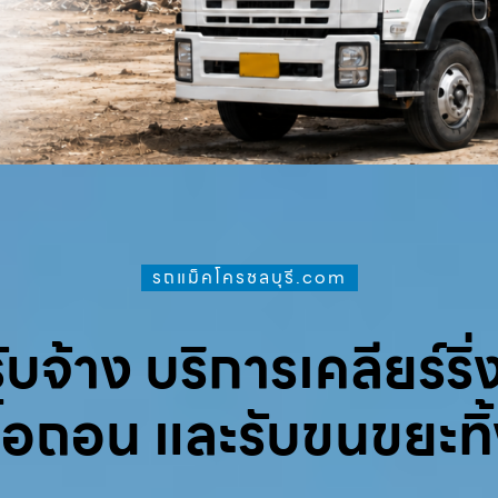
รถแม็คโครชลบุรี.com
จ้าง บริการเคลียร์ริ่ง
ื้อถอน และรับขนขยะทิ