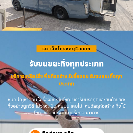
รถแม็คโครชลบุรี.com
รับขนขยะทิ้งทุกประเภท
บริการเคลียร์ริ่ง พื้นที่รกร้าง รับรื้อถอน รับขนขยะทิ้งทุก
ประเภท
หมดปัญหากวนใจเรื่องขยะชิ้นใหญ่! เรารับบรรทุกและขนย้ายขยะ
ทิ้งอย่างถูกวิธี ไม่ว่าจะเป็นเศษปูน เศษไม้ เศษวัสดุก่อสร้าง กิ่งไม้
ใหญ่ หรือขยะจากการรื้อถอนอาคาร