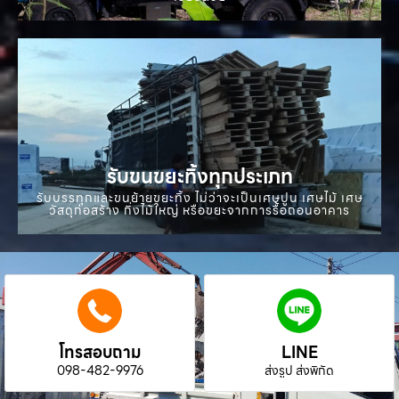
รับขนขยะทิ้งทุกประเภท
รับบรรทุกและขนย้ายขยะทิ้ง ไม่ว่าจะเป็นเศษปูน เศษไม้ เศษ
วัสดุก่อสร้าง กิ่งไม้ใหญ่ หรือขยะจากการรื้อถอนอาคาร
โทรสอบถาม
LINE
098-482-9976
ส่งรูป ส่งพิกัด