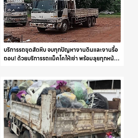
บริการรถขุดสัตหีบ จบทุกปัญหางานดินและงานรื้อ
ถอน! ด้วยบริการรถแม็คโคให้เช่า พร้อมลุยทุกหน้า
งาน รถแม็คโครชลบุรี.com