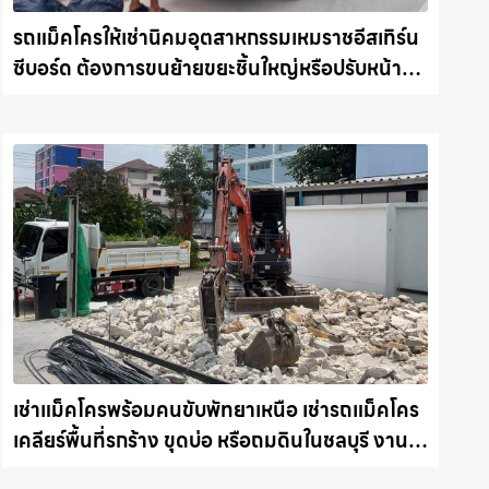
รถแม็คโครให้เช่านิคมอุตสาหกรรมเหมราชอีสเทิร์น
ซีบอร์ด ต้องการขนย้ายขยะชิ้นใหญ่หรือปรับหน้าดิน
ให้เรียบสวย รถแม็คโครชลบุรี.com
เช่าแม็คโครพร้อมคนขับพัทยาเหนือ เช่ารถแม็คโคร
เคลียร์พื้นที่รกร้าง ขุดบ่อ หรือถมดินในชลบุรี งานไว
รถแม็คโครชลบุรี.com