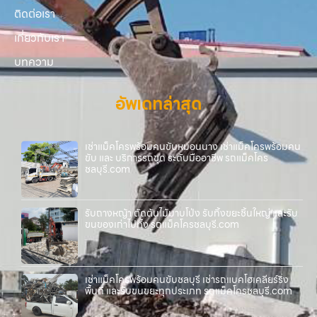
ติดต่อเรา
เกี่ยวกับเรา
บทความ
อัพเดทล่าสุด
เช่าแม็คโครพร้อมคนขับหมอนนาง เช่าแม็คโครพร้อมคน
ขับ และ บริการรถขุด ระดับมืออาชีพ รถแม็คโคร
ชลบุรี.com
รับถางหญ้า ตัดต้นไม้มาบโป่ง รับทิ้งขยะชิ้นใหญ่ และรับ
ขนของเก่าไปทิ้ง รถแม็คโครชลบุรี.com
เช่าแม็คโครพร้อมคนขับชลบุรี เช่ารถแบคโฮเคลียร์ริ่ง
พื้นที่ และรับขนขยะทุกประเภท รถแม็คโครชลบุรี.com