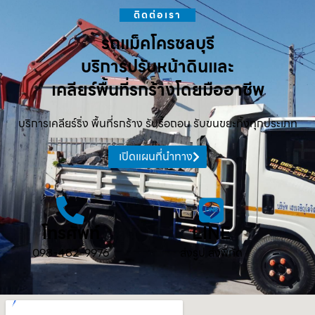
ติดต่อเรา
รถแม็คโครชลบุรี
บริการปรับหน้าดินและ
เคลียร์พื้นที่รกร้างโดยมืออาชีพ
บริการเคลียร์ริ่ง พื้นที่รกร้าง รับรื้อถอน รับขนขยะทิ้งทุกประเภท
เปิดแผนที่นำทาง
โทรศัพท์
LINE
098-482-9976
ส่งรูป ส่งพิกัด