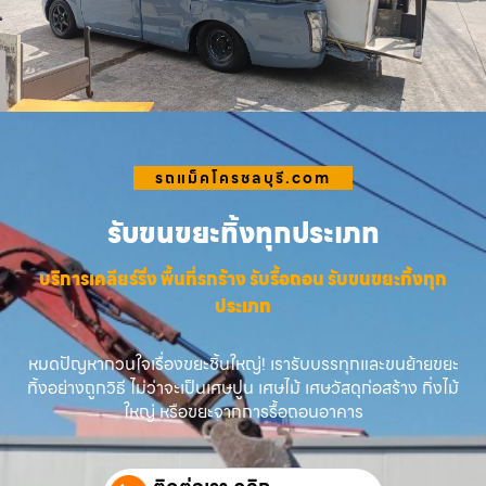
รถแม็คโครชลบุรี.com
รับขนขยะทิ้งทุกประเภท
บริการเคลียร์ริ่ง พื้นที่รกร้าง รับรื้อถอน รับขนขยะทิ้งทุก
ประเภท
หมดปัญหากวนใจเรื่องขยะชิ้นใหญ่! เรารับบรรทุกและขนย้ายขยะ
ทิ้งอย่างถูกวิธี ไม่ว่าจะเป็นเศษปูน เศษไม้ เศษวัสดุก่อสร้าง กิ่งไม้
ใหญ่ หรือขยะจากการรื้อถอนอาคาร