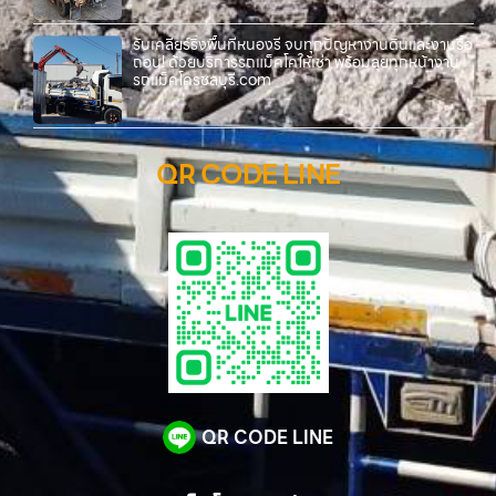
รับเคลียร์ริ่งพื้นที่หนองรี จบทุกปัญหางานดินและงานรื้อ
ถอน! ด้วยบริการรถแม็คโคให้เช่า พร้อมลุยทุกหน้างาน
รถแม็คโครชลบุรี.com
QR CODE LINE
QR CODE LINE