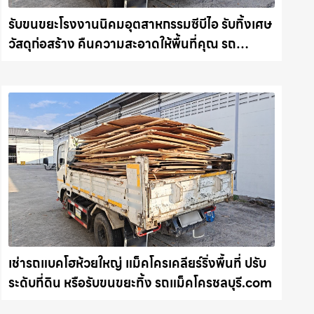
รับขนขยะโรงงานนิคมอุตสาหกรรมซีบีไอ รับทิ้งเศษ
วัสดุก่อสร้าง คืนความสะอาดให้พื้นที่คุณ รถ
แม็คโครชลบุรี.com
เช่ารถแบคโฮห้วยใหญ่ แม็คโครเคลียร์ริ่งพื้นที่ ปรับ
ระดับที่ดิน หรือรับขนขยะทิ้ง รถแม็คโครชลบุรี.com