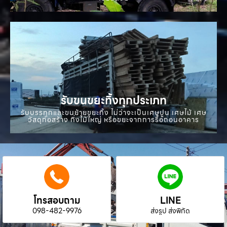
รับขนขยะทิ้งทุกประเภท
รับบรรทุกและขนย้ายขยะทิ้ง ไม่ว่าจะเป็นเศษปูน เศษไม้ เศษ
วัสดุก่อสร้าง กิ่งไม้ใหญ่ หรือขยะจากการรื้อถอนอาคาร
โทรสอบถาม
LINE
098-482-9976
ส่งรูป ส่งพิกัด