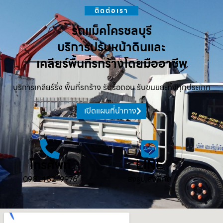
ติดต่อเรา
รถแม็คโครชลบุรี
บริการปรับหน้าดินและ
เคลียร์พื้นที่รกร้างโดยมืออาชีพ
บริการเคลียร์ริ่ง พื้นที่รกร้าง รับรื้อถอน รับขนขยะทิ้งทุกประเภท
เปิดแผนที่นำทาง
โทรศัพท์
LINE
098-482-9976
ส่งรูป ส่งพิกัด