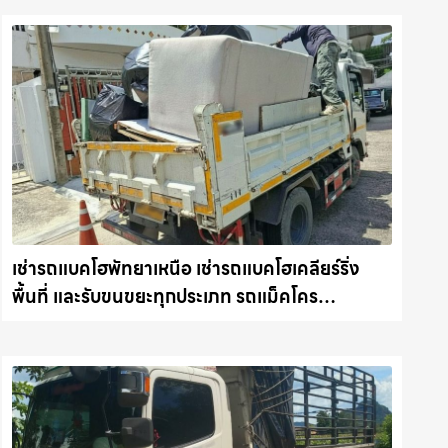
เช่ารถแบคโฮพัทยาเหนือ เช่ารถแบคโฮเคลียร์ริ่ง
พื้นที่ และรับขนขยะทุกประเภท รถแม็คโคร
ชลบุรี.com