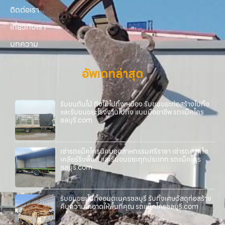
ติดต่อเรา
เกี่ยวกับเรา
บทความ
อัพเดทล่าสุด
รับขนต้นไม้ กิ่งไม้ไปทิ้งเหมือง รับขนขยะก่อสร้างไปทิ้ง
และรับขนขยะโรงงานไปทิ้ง แบบมืออาชีพ รถแม็คโคร
ชลบุรี.com
เช่ารถแม็คโครนิคมอุตสาหกรรมศรีราชา เช่ารถแบคโฮ
เคลียร์ริ่งพื้นที่ และรับขนขยะทุกประเภท รถแม็คโคร
ชลบุรี.com
รับขนขยะไปทิ้งอมตะนครชลบุรี รับทิ้งเศษวัสดุก่อสร้าง
คืนความสะอาดให้พื้นที่คุณ รถแม็คโครชลบุรี.com