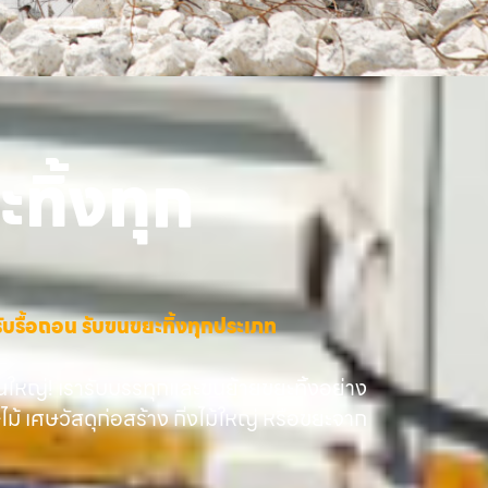
ทิ้งทุก
าง รับรื้อถอน รับขนขยะทิ้งทุกประเภท
นใหญ่! เรารับบรรทุกและขนย้ายขยะทิ้งอย่าง
ษไม้ เศษวัสดุก่อสร้าง กิ่งไม้ใหญ่ หรือขยะจาก