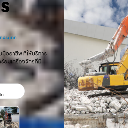
คร
งทุกประเภท
ืออาชีพ ที่ให้บริการ
อมเครื่องจักรที่มี
กัด