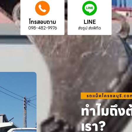
โทรสอบถาม
LINE
098-482-9976
ส่งรูป ส่งพิกัด
รถแม็คโครชลบุรี.co
ทำไมถึงต
เรา?