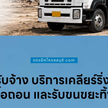
รถแม็คโครชลบุรี.com
จ้าง บริการเคลียร์ริ่ง
ื้อถอน และรับขนขยะทิ