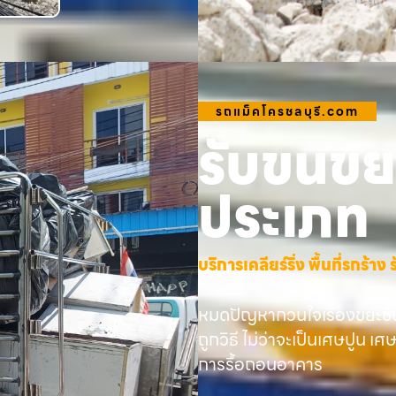
รถแม็คโครชลบุรี.com
รับขนขยะ
ประเภท
บริการเคลียร์ริ่ง พื้นที่รกร้
หมดปัญหากวนใจเรื่องขยะชิ้
ถูกวิธี ไม่ว่าจะเป็นเศษปูน เศ
การรื้อถอนอาคาร