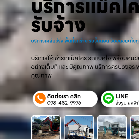
บริการแม็คโ
รับจ้าง
บริการเคลียร์ริ่ง พื้นที่รกร้าง รับรื้อถอน รับขนขยะทิ้
บริการให้เช่ารถแม็คโคร รถแบคโฮ พร้อมคนขับม
อย่างเต็มที่ และ มีคุณภาพ บริการครบวงจร พร้
คุณภาพ
ติดต่อเรา คลิก
LINE
098-482-9976
ส่งรูป ส่งพิ