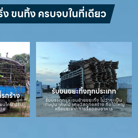
่ง ขนทิ้ง ครบจบในที่เดียว
รับขนขยะทิ้งทุกประเภท
ี่รกร้าง
รับบรรทุกและขนย้ายขยะทิ้ง ไม่ว่าจะเป็น
ถอนโคน ปรับ
เศษปูน เศษไม้ เศษวัสดุก่อสร้าง กิ่งไม้ใหญ่
สวย
หรือขยะจากการรื้อถอนอาคาร