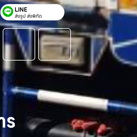
LINE
ส่งรูป ส่งพิกัด
าร