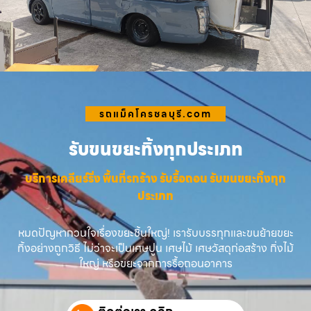
รถแม็คโครชลบุรี.com
รับขนขยะทิ้งทุกประเภท
บริการเคลียร์ริ่ง พื้นที่รกร้าง รับรื้อถอน รับขนขยะทิ้งทุก
ประเภท
หมดปัญหากวนใจเรื่องขยะชิ้นใหญ่! เรารับบรรทุกและขนย้ายขยะ
ทิ้งอย่างถูกวิธี ไม่ว่าจะเป็นเศษปูน เศษไม้ เศษวัสดุก่อสร้าง กิ่งไม้
ใหญ่ หรือขยะจากการรื้อถอนอาคาร