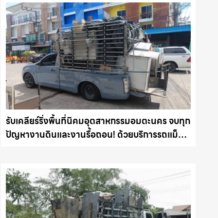
รับเคลียร์ริ่งพื้นที่นิคมอุตสาหกรรมอมตะนคร จบทุก
ปัญหางานดินและงานรื้อถอน! ด้วยบริการรถแม็ค
โคให้เช่า พร้อมลุยทุกหน้างาน รถแม็คโคร
ชลบุรี.com