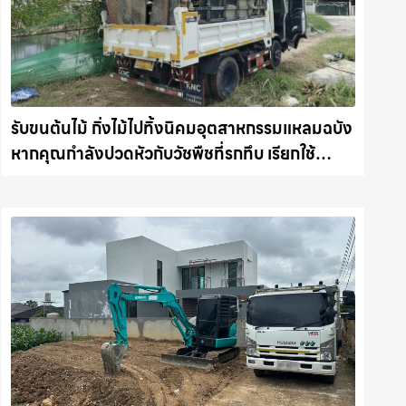
รับขนต้นไม้ กิ่งไม้ไปทิ้งนิคมอุตสาหกรรมแหลมฉบัง
หากคุณกำลังปวดหัวกับวัชพืชที่รกทึบ เรียกใช้
บริการ รับถางหญ้า ตัดต้นไม้ พร้อม รับขนต้นไม้ กิ่ง
ไม้ไปทิ้ง รถแม็คโครชลบุรี.com