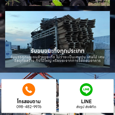
รับขนขยะทิ้งทุกประเภท
รับบรรทุกและขนย้ายขยะทิ้ง ไม่ว่าจะเป็นเศษปูน เศษไม้ เศษ
วัสดุก่อสร้าง กิ่งไม้ใหญ่ หรือขยะจากการรื้อถอนอาคาร
โทรสอบถาม
LINE
098-482-9976
ส่งรูป ส่งพิกัด