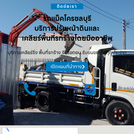
ติดต่อเรา
รถแม็คโครชลบุรี
บริการปรับหน้าดินและ
เคลียร์พื้นที่รกร้างโดยมืออาชีพ
บริการเคลียร์ริ่ง พื้นที่รกร้าง รับรื้อถอน รับขนขยะทิ้งทุกประเภท
เปิดแผนที่นำทาง
โทรศัพท์
LINE
098-482-9976
ส่งรูป ส่งพิกัด