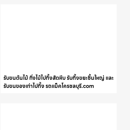
รับขนต้นไม้ กิ่งไม้ไปทิ้งสัตหีบ รับทิ้งขยะชิ้นใหญ่ และ
รับขนของเก่าไปทิ้ง รถแม็คโครชลบุรี.com