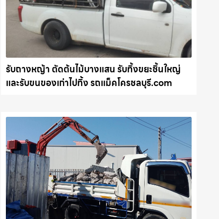
รับถางหญ้า ตัดต้นไม้บางแสน รับทิ้งขยะชิ้นใหญ่
และรับขนของเก่าไปทิ้ง รถแม็คโครชลบุรี.com