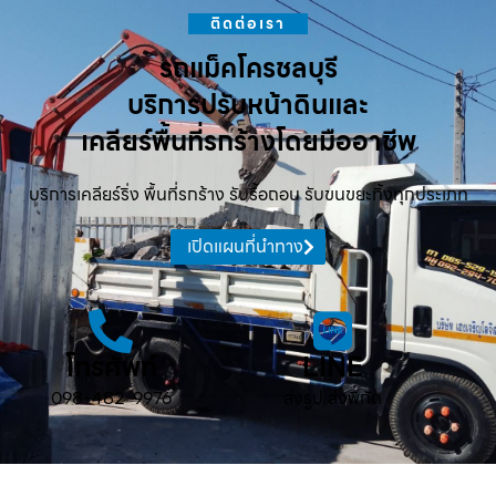
ติดต่อเรา
รถแม็คโครชลบุรี
บริการปรับหน้าดินและ
เคลียร์พื้นที่รกร้างโดยมืออาชีพ
บริการเคลียร์ริ่ง พื้นที่รกร้าง รับรื้อถอน รับขนขยะทิ้งทุกประเภท
เปิดแผนที่นำทาง
โทรศัพท์
LINE
098-482-9976
ส่งรูป ส่งพิกัด