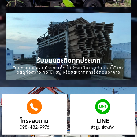
รับขนขยะทิ้งทุกประเภท
รับบรรทุกและขนย้ายขยะทิ้ง ไม่ว่าจะเป็นเศษปูน เศษไม้ เศษ
วัสดุก่อสร้าง กิ่งไม้ใหญ่ หรือขยะจากการรื้อถอนอาคาร
โทรสอบถาม
LINE
098-482-9976
ส่งรูป ส่งพิกัด