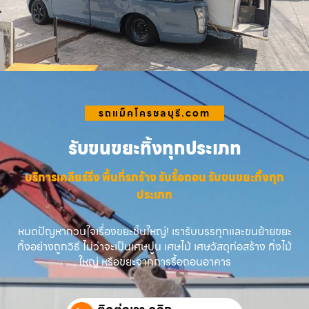
รถแม็คโครชลบุรี.com
รับขนขยะทิ้งทุกประเภท
บริการเคลียร์ริ่ง พื้นที่รกร้าง รับรื้อถอน รับขนขยะทิ้งทุก
ประเภท
หมดปัญหากวนใจเรื่องขยะชิ้นใหญ่! เรารับบรรทุกและขนย้ายขยะ
ทิ้งอย่างถูกวิธี ไม่ว่าจะเป็นเศษปูน เศษไม้ เศษวัสดุก่อสร้าง กิ่งไม้
ใหญ่ หรือขยะจากการรื้อถอนอาคาร