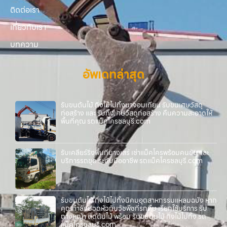
ติดต่อเรา
เกี่ยวกับเรา
บทความ
อัพเดทล่าสุด
รับขนต้นไม้ กิ่งไม้ไปทิ้งนาจอมเทียน รับขนเศษวัสดุ
ก่อสร้าง และ รับทิ้งเศษวัสดุก่อสร้าง คืนความสะอาดให้
พื้นที่คุณ รถแม็คโครชลบุรี.com
รับเคลียร์ริ่งพื้นที่บางเสร่ เช่าแม็คโครพร้อมคนขับ และ
บริการรถขุด ระดับมืออาชีพ รถแม็คโครชลบุรี.com
รับขนต้นไม้ กิ่งไม้ไปทิ้งนิคมอุตสาหกรรมแหลมฉบัง หาก
คุณกำลังปวดหัวกับวัชพืชที่รกทึบ เรียกใช้บริการ รับ
ถางหญ้า ตัดต้นไม้ พร้อม รับขนต้นไม้ กิ่งไม้ไปทิ้ง รถ
แม็คโครชลบุรี.com