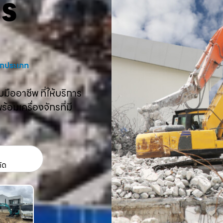
คร
งทุกประเภท
ืออาชีพ ที่ให้บริการ
อมเครื่องจักรที่มี
กัด