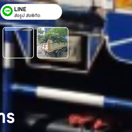
LINE
ส่งรูป ส่งพิกัด
าร