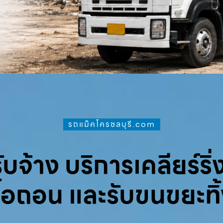
รถแม็คโครชลบุรี.com
จ้าง บริการเคลียร์ริ่ง
ื้อถอน และรับขนขยะทิ