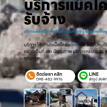
บริการแม็คโ
รับจ้าง
บริการเคลียร์ริ่ง พื้นที่รกร้าง รับรื้อถอน รับขนขยะทิ้
บริการให้เช่ารถแม็คโคร รถแบคโฮ พร้อมคนขับม
อย่างเต็มที่ และ มีคุณภาพ บริการครบวงจร พร้
คุณภาพ
ติดต่อเรา คลิก
LINE
098-482-9976
ส่งรูป ส่งพิ