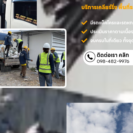
บริการเคลียร์ริ่ง พื้นท
มีรถแม็คโครและรถหกล้
ประเมินราคาตามเนื้อ
จบครบในที่เดียว ทั้งขุด
ติดต่อเรา คลิก
098-482-9976