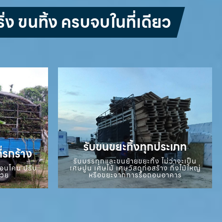
่ง ขนทิ้ง ครบจบในที่เดียว
รับขนขยะทิ้งทุกประเภท
ี่รกร้าง
รับบรรทุกและขนย้ายขยะทิ้ง ไม่ว่าจะเป็น
ถอนโคน ปรับ
เศษปูน เศษไม้ เศษวัสดุก่อสร้าง กิ่งไม้ใหญ่
สวย
หรือขยะจากการรื้อถอนอาคาร