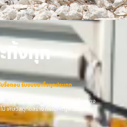
ทิ้งทุก
าง รับรื้อถอน รับขนขยะทิ้งทุกประเภท
นใหญ่! เรารับบรรทุกและขนย้ายขยะทิ้งอย่าง
ษไม้ เศษวัสดุก่อสร้าง กิ่งไม้ใหญ่ หรือขยะจาก