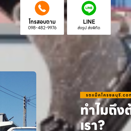
โทรสอบถาม
LINE
098-482-9976
ส่งรูป ส่งพิกัด
รถแม็คโครชลบุรี.co
ทำไมถึงต
เรา?