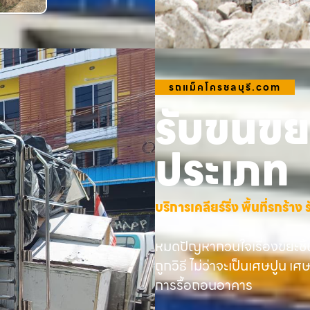
รถแม็คโครชลบุรี.com
รับขนขยะ
ประเภท
บริการเคลียร์ริ่ง พื้นที่รกร้
หมดปัญหากวนใจเรื่องขยะชิ้
ถูกวิธี ไม่ว่าจะเป็นเศษปูน เศ
การรื้อถอนอาคาร