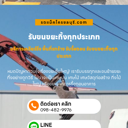
รถแม็คโครชลบุรี.com
รับขนขยะทิ้งทุกประเภท
บริการเคลียร์ริ่ง พื้นที่รกร้าง รับรื้อถอน รับขนขยะทิ้งทุก
ประเภท
หมดปัญหากวนใจเรื่องขยะชิ้นใหญ่! เรารับบรรทุกและขนย้ายขยะ
ทิ้งอย่างถูกวิธี ไม่ว่าจะเป็นเศษปูน เศษไม้ เศษวัสดุก่อสร้าง กิ่งไม้
ใหญ่ หรือขยะจากการรื้อถอนอาคาร
ติดต่อเรา คลิก
098-482-9976
LINE