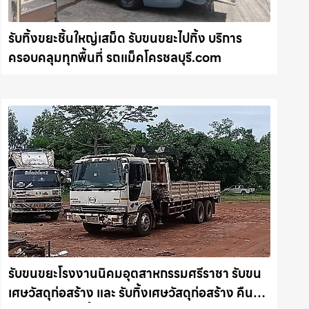
รับทิ้งขยะชิ้นใหญ่เสม็ด รับขนขยะไปทิ้ง บริการ
ครอบคลุมทุกพื้นที่ รถแม็คโครชลบุรี.com
รับขนขยะโรงงานนิคมอุตสาหกรรมศรีราชา รับขน
เศษวัสดุก่อสร้าง และ รับทิ้งเศษวัสดุก่อสร้าง คืน