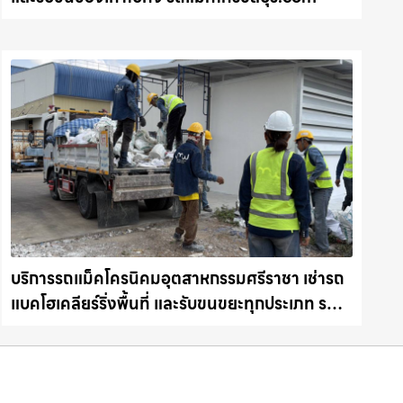
บริการรถแม็คโครนิคมอุตสาหกรรมศรีราชา เช่ารถ
แบคโฮเคลียร์ริ่งพื้นที่ และรับขนขยะทุกประเภท รถ
แม็คโครชลบุรี.com