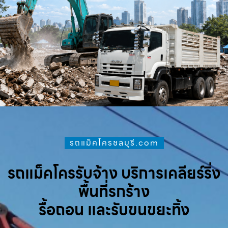
รถแม็คโครชลบุรี.com
รถแม็คโครรับจ้าง บริการเคลียร์ริ่ง
พื้นที่รกร้าง
รื้อถอน และรับขนขยะทิ้ง