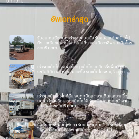
บทความ
อัพเดทล่าสุด
รับขนเศษวัสดุก่อสร้างแหลมฉบัง รับขนขยะก่อสร้างไป
ทิ้ง และรับขนขยะโรงงานไปทิ้ง แบบมืออาชีพ รถแม็คโคร
ชลบุรี.com
เช่ารถแม็คโครหนองใหญ่ แม็คโครเคลียร์ริ่งพื้นที่ ปรับ
ระดับที่ดิน หรือรับขนขยะทิ้ง รถแม็คโครชลบุรี.com
เช่ารถแม็คโครใกล้ฉัน จบทุกปัญหางานดินและงานรื้อ
ถอน! ด้วยบริการรถแม็คโคให้เช่า พร้อมลุยทุกหน้างาน
รถแม็คโครชลบุรี.com
รับทิ้งขยะชิ้นใหญ่พัทยา รับขนขยะก่อสร้าง รับขนขยะ
โรงงาน แบบมืออาชีพ รถแม็คโครชลบุรี.com