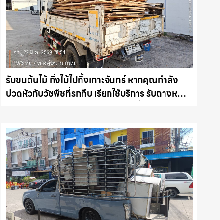
รับขนต้นไม้ กิ่งไม้ไปทิ้งเกาะจันทร์ หากคุณกำลัง
ปวดหัวกับวัชพืชที่รกทึบ เรียกใช้บริการ รับถางหญ้า
ตัดต้นไม้ พร้อม รับขนต้นไม้ กิ่งไม้ไปทิ้ง รถแม็คโคร
ชลบุรี.com