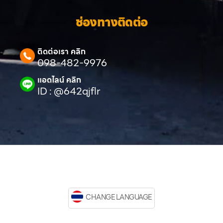
ช่องทางติดต่อ
ติดต่อเรา คลิก
098-482-9976
แอดไลน์ คลิก
ID : @642qjflr
CHANGE LANGUAGE