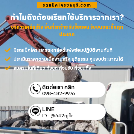
รถแม็คโครชลบุรี.com
ทำไมถึงต้องเรียกใช้บริการจากเรา?
บริการเคลียร์ริ่ง พื้นที่รกร้าง รับรื้อถอน รับขนขยะทิ้งทุก
ประเภท
มีรถแม็คโครและรถหกล้อดั้มพ์พร้อมปฏิบัติงานทันที
ประเมินราคาตามเนื้องานจริง ยุติธรรม คุมงบประมาณได้
จบครบในที่เดียว ทั้งขุด ทั้งปรับ ทั้งขนทิ้ง
ติดต่อเรา คลิก
098-482-9976
LINE
ID : @642qjflr