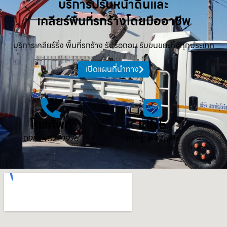
บริการปรับหน้าดินและ
เคลียร์พื้นที่รกร้างโดยมืออาชีพ
บริการเคลียร์ริ่ง พื้นที่รกร้าง รับรื้อถอน รับขนขยะทิ้งทุกประเภท
เปิดแผนที่นำทาง
โทรศัพท์
LINE
098-482-9976
ID : @642qjflr