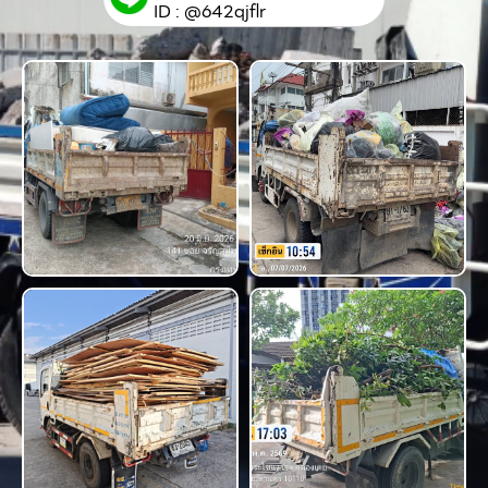
ID : @642qjflr