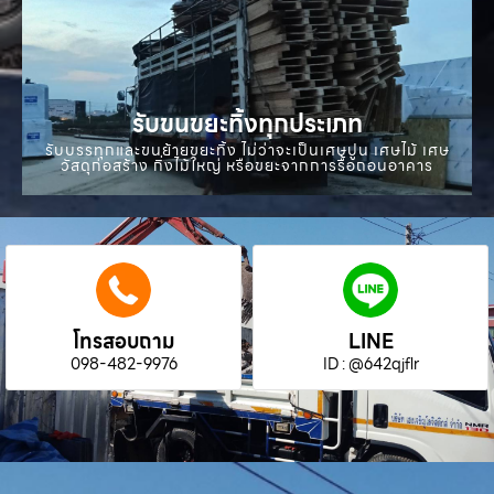
รับขนขยะทิ้งทุกประเภท
รับบรรทุกและขนย้ายขยะทิ้ง ไม่ว่าจะเป็นเศษปูน เศษไม้ เศษ
วัสดุก่อสร้าง กิ่งไม้ใหญ่ หรือขยะจากการรื้อถอนอาคาร
โทรสอบถาม
LINE
098-482-9976
ID : @642qjflr