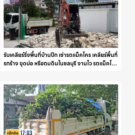
รับเคลียร์ริ่งพื้นที่บ้านปึก เช่ารถแม็คโคร เคลียร์พื้นที่
รกร้าง ขุดบ่อ หรือถมดินในชลบุรี งานไว รถแม็คโคร
ชลบุรี.com