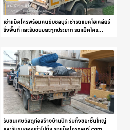
เช่าแม็คโครพร้อมคนขับชลบุรี เช่ารถแบคโฮเคลียร์
ริ่งพื้นที่ และรับขนขยะทุกประเภท รถแม็คโคร
ชลบุรี.com
รับขนเศษวัสดุก่อสร้างบ้านปึก รับทิ้งขยะชิ้นใหญ่
และรับขนของเก่าไปทิ้ง รถแม็คโครชลบุรี.com