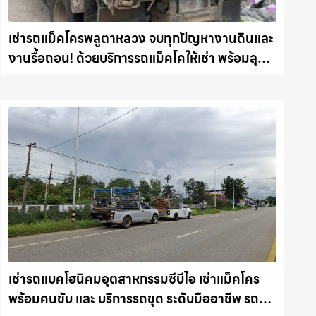
เช่ารถแม็คโครพลูตาหลวง จบทุกปัญหางานดินและ
งานรื้อถอน! ด้วยบริการรถแม็คโคให้เช่า พร้อมลุย
ทุกหน้างาน รถแม็คโครชลบุรี.com
เช่ารถแบคโฮนิคมอุตสาหกรรมซีบีไอ เช่าแม็คโคร
พร้อมคนขับ และ บริการรถขุด ระดับมืออาชีพ รถ