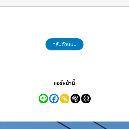
แม็คโครชลบุรี.com
กลับด้านบน
แชร์หน้านี้