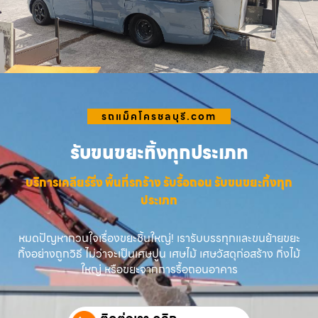
รถแม็คโครชลบุรี.com
รับขนขยะทิ้งทุกประเภท
บริการเคลียร์ริ่ง พื้นที่รกร้าง รับรื้อถอน รับขนขยะทิ้งทุก
ประเภท
หมดปัญหากวนใจเรื่องขยะชิ้นใหญ่! เรารับบรรทุกและขนย้ายขยะ
ทิ้งอย่างถูกวิธี ไม่ว่าจะเป็นเศษปูน เศษไม้ เศษวัสดุก่อสร้าง กิ่งไม้
ใหญ่ หรือขยะจากการรื้อถอนอาคาร