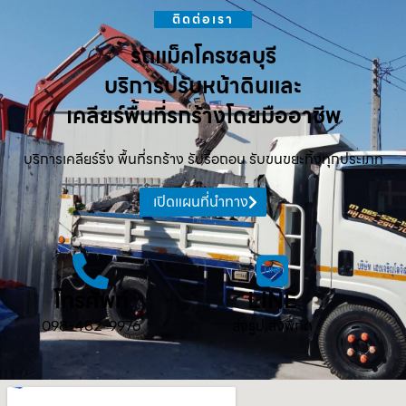
ติดต่อเรา
รถแม็คโครชลบุรี
บริการปรับหน้าดินและ
เคลียร์พื้นที่รกร้างโดยมืออาชีพ
บริการเคลียร์ริ่ง พื้นที่รกร้าง รับรื้อถอน รับขนขยะทิ้งทุกประเภท
เปิดแผนที่นำทาง
โทรศัพท์
LINE
098-482-9976
ส่งรูป ส่งพิกัด