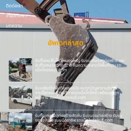
ติดต่อเรา
เกี่ยวกับเรา
บทความ
อัพเดทล่าสุด
รับทิ้งขยะชิ้นใหญ่หนองใหญ่ รับขนเศษวัสดุก่อสร้าง และ
รับทิ้งเศษวัสดุก่อสร้าง คืนความสะอาดให้พื้นที่คุณ รถ
แม็คโครชลบุรี.com
รับเคลียร์ริ่งพื้นที่แหลมฉบัง จบทุกปัญหางานดินและ
งานรื้อถอน! ด้วยบริการรถแม็คโคให้เช่า พร้อมลุยทุก
หน้างาน รถแม็คโครชลบุรี.com
รับทิ้งเศษวัสดุก่อสร้างสัตหีบ รับขนขยะก่อสร้าง รับขน
ขยะโรงงาน แบบมืออาชีพ รถแม็คโครชลบุรี.com