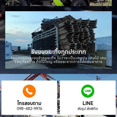
รับขนขยะทิ้งทุกประเภท
รับบรรทุกและขนย้ายขยะทิ้ง ไม่ว่าจะเป็นเศษปูน เศษไม้ เศษ
วัสดุก่อสร้าง กิ่งไม้ใหญ่ หรือขยะจากการรื้อถอนอาคาร
โทรสอบถาม
LINE
098-482-9976
ส่งรูป ส่งพิกัด