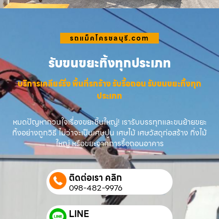
รถแม็คโครชลบุรี.com
รับขนขยะทิ้งทุกประเภท
บริการเคลียร์ริ่ง พื้นที่รกร้าง รับรื้อถอน รับขนขยะทิ้งทุก
ประเภท
หมดปัญหากวนใจเรื่องขยะชิ้นใหญ่! เรารับบรรทุกและขนย้ายขยะ
ทิ้งอย่างถูกวิธี ไม่ว่าจะเป็นเศษปูน เศษไม้ เศษวัสดุก่อสร้าง กิ่งไม้
ใหญ่ หรือขยะจากการรื้อถอนอาคาร
ติดต่อเรา คลิก
098-482-9976
LINE